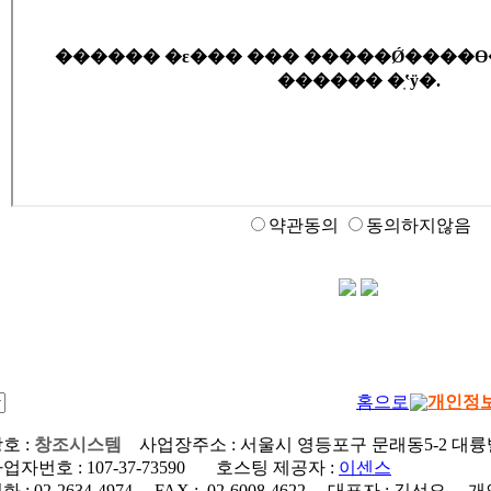
약관동의
동의하지않음
홈으로
개인정
호 :
창조시스템
사업장주소 : 서울시 영등포구 문래동5-2 대
사업자번호 :
107-37-73590
호스팅 제공자 :
이센스
화 :
02-2634-4974
FAX :
02-6008-4622
대표자 : 김선오
개