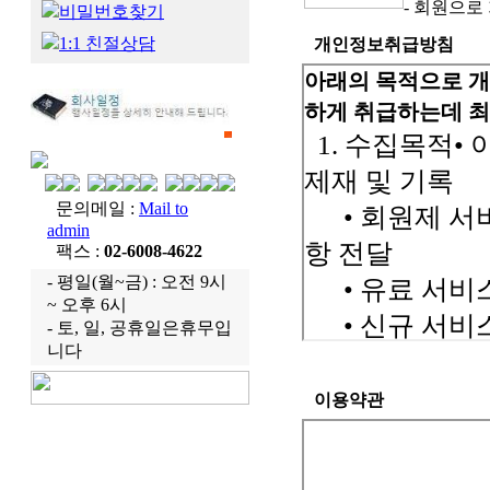
- 회원으로
비밀번호찾기
1:1 친절상담
개인정보취급방침
문의메일 :
Mail to
admin
팩스 :
02-6008-4622
- 평일(월~금) : 오전 9시
~ 오후 6시
- 토, 일, 공휴일은휴무입
니다
이용약관